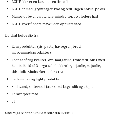
LCHF ikke er en kur, men en livsstil.
LCHF er mad; grøntsager, kød og fedt. Ingen hokus-pokus.
Mange oplever en pænere, mindre tør, og blødere hud
LCHF giver fladere mave uden oppustethed.
Du skal holde dig fra
Kornprodukter, (ris, pasta, havregryn, brød,
morgenmadsprodukter)
Fedt af dårlig kvalitet, dvs. margarine, transfedt, olier med
højt indhold af Omega 6 (solsikkeolie, sojaolie, majsolie,
tidselolie, vindruekerneolie etc.)
Sødemidler og light produkter.
Sodavand, saftevand, juice samt kage, slik og chips.
Forarbejdet mad
øl
Skal vi gøre det? Skal vi ændre din livsstil?