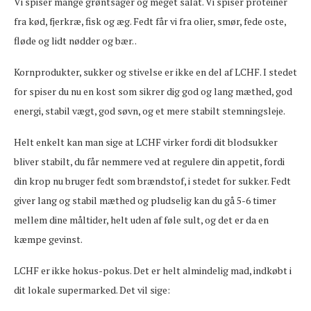
Vi spiser mange grøntsager og meget salat. Vi spiser proteiner
fra kød, fjerkræ, fisk og æg. Fedt får vi fra olier, smør, fede oste,
fløde og lidt nødder og bær. .
Kornprodukter, sukker og stivelse er ikke en del af LCHF. I stedet
for spiser du nu en kost som sikrer dig god og lang mæthed, god
energi, stabil vægt, god søvn, og et mere stabilt stemningsleje.
Helt enkelt kan man sige at LCHF virker fordi dit blodsukker
bliver stabilt, du får nemmere ved at regulere din appetit, fordi
din krop nu bruger fedt som brændstof, i stedet for sukker. Fedt
giver lang og stabil mæthed og pludselig kan du gå 5-6 timer
mellem dine måltider, helt uden af føle sult, og det er da en
kæmpe gevinst.
LCHF er ikke hokus-pokus. Det er helt almindelig mad, indkøbt i
dit lokale supermarked. Det vil sige: