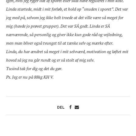
igen, hvis jeg ryger lidt af sporet eller skal have reguleret i min kost.
Linda startede, midt i mit forløb, et hold op “snuden i sporet”. Det var
jeg med på, selvom jeg ikke helt troede at det ville være så meget for
mig (havde jo prøvet grupper). Det var SÅ godt. Linda er SÅ
nærværende, så personlig og giver ikke kun gode råd og vejledning,
men man bliver også tvunget til at tænke selv og mærke efter.
Linda, du har ændret så meget i mit selvværd, motivation og løftet mit
hoved så jeg nu går rundt og er så stolt af mig selv.
Tusind tak for dig og det du gør.
Ps. Jeg er nu på 88kg
KH V.
DEL