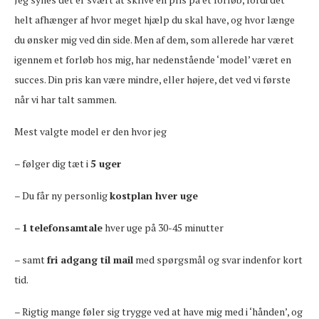
helt afhænger af hvor meget hjælp du skal have, og hvor længe
du ønsker mig ved din side. Men af dem, som allerede har været
igennem et forløb hos mig, har nedenstående ‘model’ været en
succes. Din pris kan være mindre, eller højere, det ved vi første
når vi har talt sammen.
Mest valgte model er den hvor jeg
– følger dig tæt i
5 uger
– Du får ny personlig
kostplan hver uge
–
1
telefonsamtale
hver uge på 30-45 minutter
– samt
fri adgang til mail
med spørgsmål og svar indenfor kort
tid.
– Rigtig mange føler sig trygge ved at have mig med i ‘hånden’, og