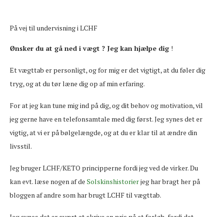
På vej til undervisning i LCHF
Ønsker du at gå ned i vægt ? Jeg kan hjælpe dig
!
Et vægttab er personligt, og for mig er det vigtigt, at du føler dig
tryg, og at du tør læne dig op af min erfaring.
For at jeg kan tune mig ind på dig, og dit behov og motivation, vil
jeg gerne have en telefonsamtale med dig først. Jeg synes det er
vigtig, at vi er på bølgelængde, og at du er klar til at ændre din
livsstil.
Jeg bruger LCHF/KETO principperne fordi jeg ved de virker. Du
kan evt. læse nogen af de
Solskinshistorier
jeg har bragt her på
bloggen af andre som har brugt LCHF til vægttab.
Jeg synes det er svært at skrive en pris på et forløb, fordi det