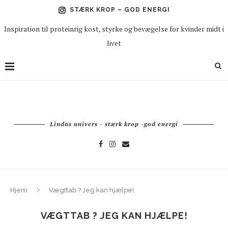
STÆRK KROP – GOD ENERGI
Inspiration til proteinrig kost, styrke og bevægelse for kvinder midt i
livet
Lindas univers - stærk krop -god energi
Hjem
Vægttab ? Jeg kan hjælpe!
VÆGTTAB ? JEG KAN HJÆLPE!