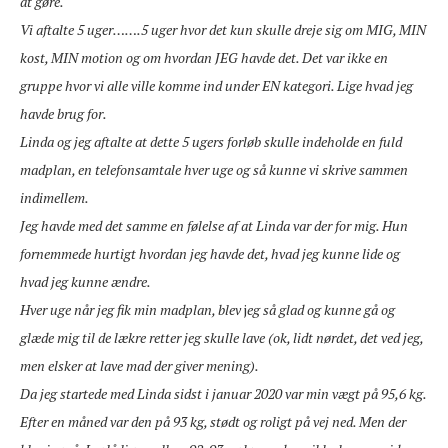
at gøre.
Vi aftalte 5 uger…….5 uger hvor det kun skulle dreje sig om MIG, MIN
kost, MIN motion og om hvordan JEG havde det. Det var ikke en
gruppe hvor vi alle ville komme ind under EN kategori. Lige hvad jeg
havde brug for.
Linda og jeg aftalte at dette 5 ugers forløb skulle indeholde en fuld
madplan, en telefonsamtale hver uge og så kunne vi skrive sammen
indimellem.
Jeg havde med det samme en følelse af at Linda var der for mig. Hun
fornemmede hurtigt hvordan jeg havde det, hvad jeg kunne lide og
hvad jeg kunne ændre.
Hver uge når jeg fik min madplan, blev
j
eg så glad og kunne gå og
glæde mig til de lækre retter jeg skulle lave (ok, lidt nørdet, det ved jeg,
men elsker at lave mad der giver mening).
Da jeg startede med Linda sidst i januar 2020 var min vægt på 95,6 kg.
Efter en måned var den på 93 kg, stødt og roligt på vej ned. Men der