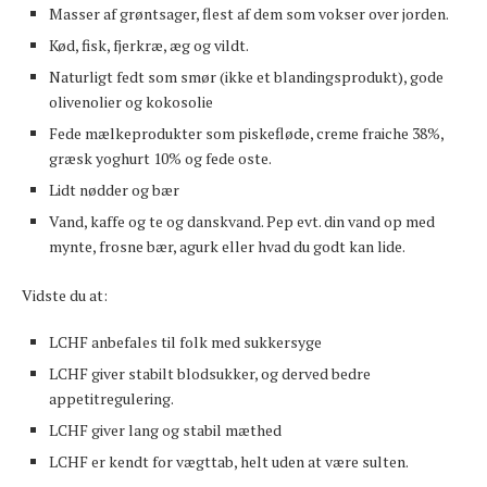
Masser af grøntsager, flest af dem som vokser over jorden.
Kød, fisk, fjerkræ, æg og vildt.
Naturligt fedt som smør (ikke et blandingsprodukt), gode
olivenolier og kokosolie
Fede mælkeprodukter som piskefløde, creme fraiche 38%,
græsk yoghurt 10% og fede oste.
Lidt nødder og bær
Vand, kaffe og te og danskvand. Pep evt. din vand op med
mynte, frosne bær, agurk eller hvad du godt kan lide.
Vidste du at:
LCHF anbefales til folk med sukkersyge
LCHF giver stabilt blodsukker, og derved bedre
appetitregulering.
LCHF giver lang og stabil mæthed
LCHF er kendt for vægttab, helt uden at være sulten.