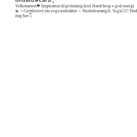
lindalowcarb_
Velkommen🧡
Inspiration til proteinrig kost
Stærk krop • god energi
💫
✨Certificeret yin yoga instruktør ✨
Styrketræning💪 Yoga🧘🏼‍♀️
Find
mig her👇