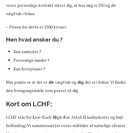
vores personlige kontakt sikrer dig, at hos mig er DU og dit
vægttab i fokus.
– Prisen for dette er 2500 kroner.
Men hvad ønsker du ?
Kun samtaler ?
Personlige møder ?
Kun kostplaner ?
Min pointe er at det er
dit
vægttab og
dig
der er i fokus. Vi finder
den fremgangsmåde som passer til dig.
Kort om LCHF;
LCHF står for
L
ow-
C
arb-
H
igh-
F
at. Altså få kulhydrater og højt
fedtindtag. Vi sammensætter vores måltider af naturlige råvarer.