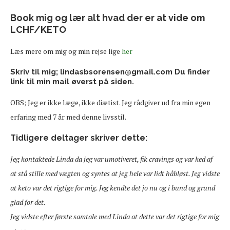
Book mig og lær alt hvad der er at vide om
LCHF/KETO
Læs mere om mig og min rejse lige
her
Skriv til mig; lindasbsorensen@gmail.com Du finder
link til min mail øverst på siden.
OBS; Jeg er ikke læge, ikke diætist. Jeg rådgiver ud fra min egen
erfaring med 7 år med denne livsstil.
Tidligere deltager skriver dette:
Jeg kontaktede Linda da jeg var umotiveret, fik cravings og var ked af
at stå stille med vægten og syntes at jeg hele var lidt håbløst. Jeg vidste
at keto var det rigtige for mig. Jeg kendte det jo nu og i bund og grund
glad for det.
Jeg vidste efter første samtale med Linda at dette var det rigtige for mig