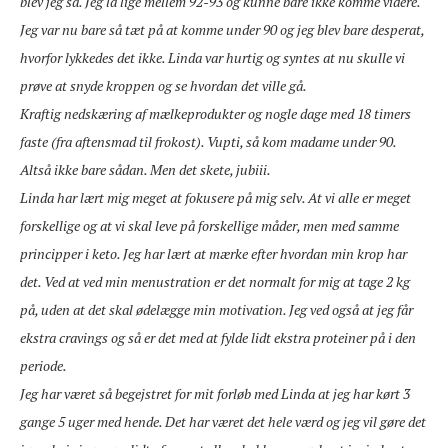
blev jeg så. Jeg lå lige mellem 92-93 og kunne bare ikke komme videre.
Jeg var nu bare så tæt på at komme under 90 og jeg blev bare desperat,
hvorfor lykkedes det ikke. Linda var hurtig og syntes at nu skulle vi
prøve at snyde kroppen og se hvordan det ville gå.
Kraftig nedskæring af mælkeprodukter og nogle dage med 18 timers
faste (fra aftensmad til frokost). Vupti, så kom madame under 90.
Altså ikke bare sådan. Men det skete, jubiii.
Linda har lært mig meget at fokusere på mig selv. At vi alle er meget
forskellige og at vi skal leve på forskellige måder, men med samme
principper i keto. Jeg har lært at mærke efter hvordan min krop har
det. Ved at ved min menustration er det normalt for mig at tage 2 kg
på, uden at det skal ødelægge min motivation. Jeg ved også at jeg får
ekstra cravings og så er det med at fylde lidt ekstra proteiner på i den
periode.
Jeg har været så begejstret for mit forløb med Linda at jeg har kørt 3
gange 5 uger med hende. Det har været det hele værd og jeg vil gøre det