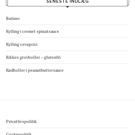
SENESTE INDLÆG
Rutiner
Kylling i cremet spinatsauce
Kylling cevapcici
Rikkes grovboller – glutenfri
Kødboller i peanutbuttersauce
Privatlivspolitik
Cookiepolitik