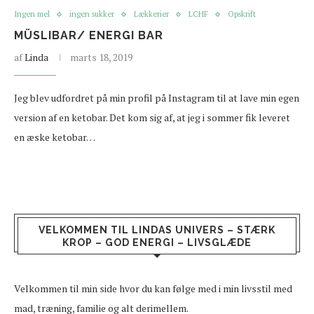
Ingen mel
ingen sukker
Lækkerier
LCHF
Opskrift
MÜSLIBAR/ ENERGI BAR
af
Linda
marts 18, 2019
Jeg blev udfordret på min profil på Instagram til at lave min egen
version af en ketobar. Det kom sig af, at jeg i sommer fik leveret
en æske ketobar…
VELKOMMEN TIL LINDAS UNIVERS – STÆRK
KROP – GOD ENERGI – LIVSGLÆDE
Velkommen til min side hvor du kan følge med i min livsstil med
mad, træning, familie og alt derimellem.