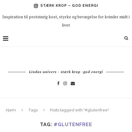
STÆRK KROP – GOD ENERGI
Inspiration til proteinrig kost, styrke og bevægelse for kvinder midt i
livet
Lindas univers - stærk krop -god energi
Hjem
Tags
Posts tagged with "#glutenfree"
TAG:
#GLUTENFREE