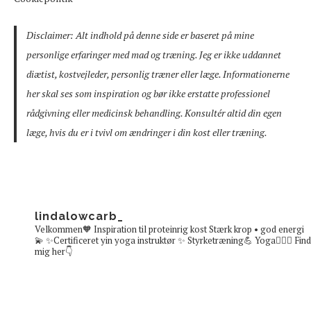
Disclaimer: Alt indhold på denne side er baseret på mine
personlige erfaringer med mad og træning. Jeg er ikke uddannet
diætist, kostvejleder, personlig træner eller læge. Informationerne
her skal ses som inspiration og bør ikke erstatte professionel
rådgivning eller medicinsk behandling. Konsultér altid din egen
læge, hvis du er i tvivl om ændringer i din kost eller træning.
lindalowcarb_
Velkommen🧡
Inspiration til proteinrig kost
Stærk krop • god energi
💫
✨Certificeret yin yoga instruktør ✨
Styrketræning💪 Yoga🧘🏼‍♀️
Find
mig her👇