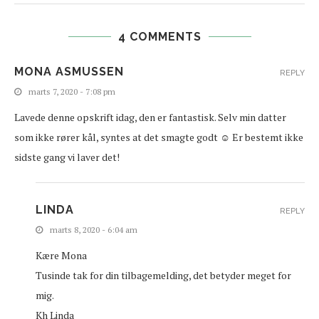
4 COMMENTS
MONA ASMUSSEN
REPLY
marts 7, 2020 - 7:08 pm
Lavede denne opskrift idag, den er fantastisk. Selv min datter
som ikke rører kål, syntes at det smagte godt ☺️ Er bestemt ikke
sidste gang vi laver det!
LINDA
REPLY
marts 8, 2020 - 6:04 am
Kære Mona
Tusinde tak for din tilbagemelding, det betyder meget for
mig.
Kh Linda