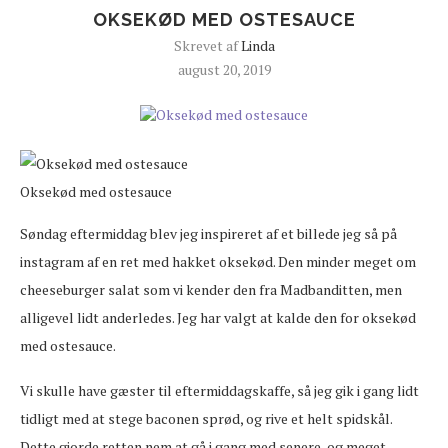
OKSEKØD MED OSTESAUCE
Skrevet af
Linda
august 20, 2019
Oksekød med ostesauce
Søndag eftermiddag blev jeg inspireret af et billede jeg så på
instagram af en ret med hakket oksekød. Den minder meget om
cheeseburger salat som vi kender den fra Madbanditten, men
alligevel lidt anderledes. Jeg har valgt at kalde den for oksekød
med ostesauce.
Vi skulle have gæster til eftermiddagskaffe, så jeg gik i gang lidt
tidligt med at stege baconen sprød, og rive et helt spidskål.
Dette gjorde retten nem at gå i gang med senere, og meget