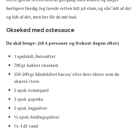
hurtigere færdig. Jeg lavede retten lidt på slum, og sån’ lidt af det
og lidt af det, men her får du mit bud;
Oksekød med ostesauce
Du skal bruge: (til 4 personer og frokost dagen efter)
1 spidskål, fintsnittet.
700 gr. hakket oksekød
150-200 gr. håndskåret bacon/ eller den i skiver som du
skærer i tern
2 spsk. tomatpuré
1 spsk. paprika
1 spsk. løgpulver
½ spsk. hvidløgspulver
½-1 dl. vand