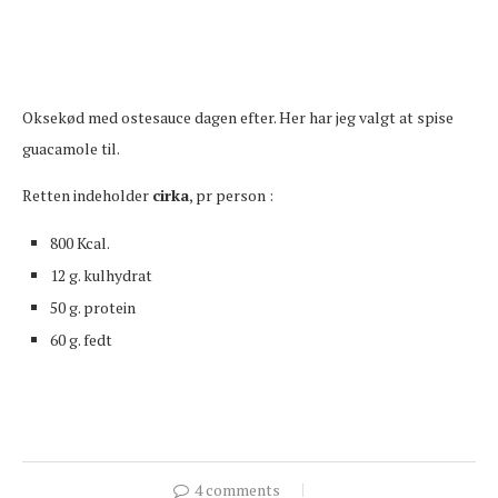
Oksekød med ostesauce dagen efter. Her har jeg valgt at spise
guacamole til.
Retten indeholder
cirka
, pr person :
800 Kcal.
12 g. kulhydrat
50 g. protein
60 g. fedt
4 comments