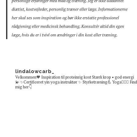
personlige erfaringer med mad og træning. Jeg er ikke uddannet
diætist, kostvejleder, personlig træner eller læge. Informationerne
her skal ses som inspiration og bør ikke erstatte professionel
rådgivning eller medicinsk behandling. Konsultér altid din egen
læge, hvis du er i tvivl om ændringer i din kost eller træning.
lindalowcarb_
Velkommen🧡
Inspiration til proteinrig kost
Stærk krop • god energi
💫
✨Certificeret yin yoga instruktør ✨
Styrketræning💪 Yoga🧘🏼‍♀️
Find
mig her👇