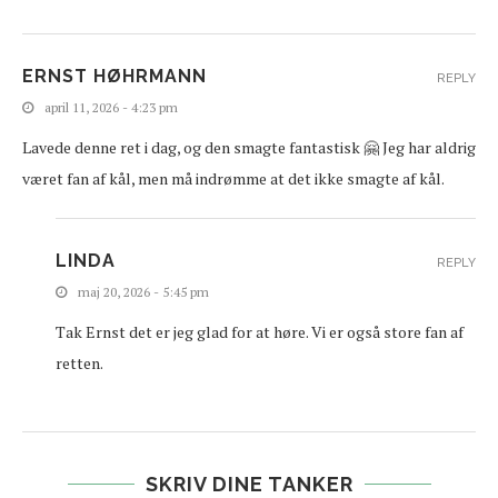
ERNST HØHRMANN
REPLY
april 11, 2026 - 4:23 pm
Lavede denne ret i dag, og den smagte fantastisk 🤗 Jeg har aldrig
været fan af kål, men må indrømme at det ikke smagte af kål.
LINDA
REPLY
maj 20, 2026 - 5:45 pm
Tak Ernst det er jeg glad for at høre. Vi er også store fan af
retten.
SKRIV DINE TANKER