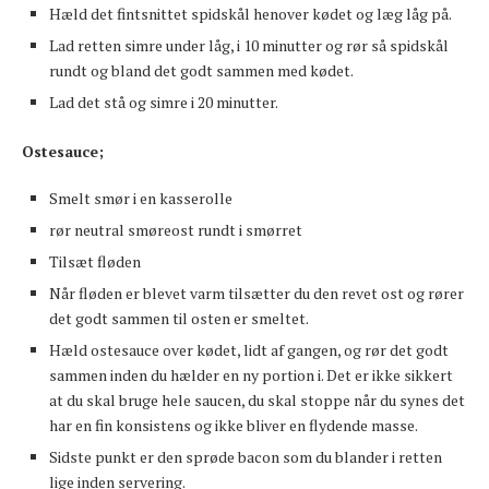
Hæld det fintsnittet spidskål henover kødet og læg låg på.
Lad retten simre under låg, i 10 minutter og rør så spidskål
rundt og bland det godt sammen med kødet.
Lad det stå og simre i 20 minutter.
Ostesauce;
Smelt smør i en kasserolle
rør neutral smøreost rundt i smørret
Tilsæt fløden
Når fløden er blevet varm tilsætter du den revet ost og rører
det godt sammen til osten er smeltet.
Hæld ostesauce over kødet, lidt af gangen, og rør det godt
sammen inden du hælder en ny portion i. Det er ikke sikkert
at du skal bruge hele saucen, du skal stoppe når du synes det
har en fin konsistens og ikke bliver en flydende masse.
Sidste punkt er den sprøde bacon som du blander i retten
lige inden servering.