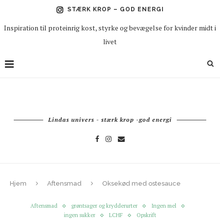
STÆRK KROP – GOD ENERGI
Inspiration til proteinrig kost, styrke og bevægelse for kvinder midt i
livet
Lindas univers - stærk krop -god energi
Hjem
Aftensmad
Oksekød med ostesauce
Aftensmad
grøntsager og krydderurter
Ingen mel
ingen sukker
LCHF
Opskrift