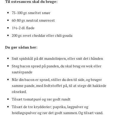
Til ostesaucen skal du bruge:
75-100 gr. smeltet smør
60-80 gr. neutral smøreost
1½-2 dl. fløde
200 gr. revet cheddar eller chili gouda
Du gør sådan her:
Snit spidskål på dit mandolinjern, eller snit det i hånden
Steg bacon sprød på panden, du skal brug en wok eller
sautérpande
Når din bacon er sprød, stiller du den til side, og bruger
samme pande, med fedtstoffet på, til at stege dit hakkede
oksekød.
Tilsæt tomatpuré og rør godt rundt
Tilsæt de tre krydderier; paprika, løgpulver og
hvidløgspulver og rør det godt sammen. Og tilsæt vand.