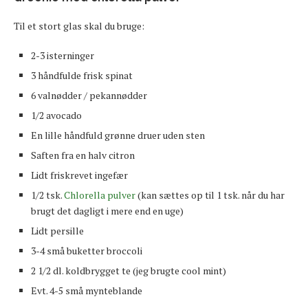
Til et stort glas skal du bruge:
2-3 isterninger
3 håndfulde frisk spinat
6 valnødder / pekannødder
1/2 avocado
En lille håndfuld grønne druer uden sten
Saften fra en halv citron
Lidt friskrevet ingefær
1/2 tsk.
Chlorella pulver
(kan sættes op til 1 tsk. når du har
brugt det dagligt i mere end en uge)
Lidt persille
3-4 små buketter broccoli
2 1/2 dl. koldbrygget te (jeg brugte cool mint)
Evt. 4-5 små mynteblande