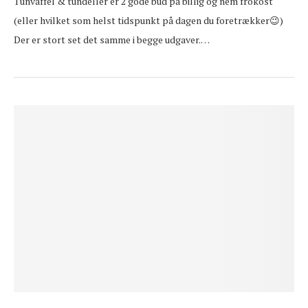
Tunvaffel & tundeller er 2 gode bud på billig og nem frokost
(eller hvilket som helst tidspunkt på dagen du foretrækker😉)
Der er stort set det samme i begge udgaver.…