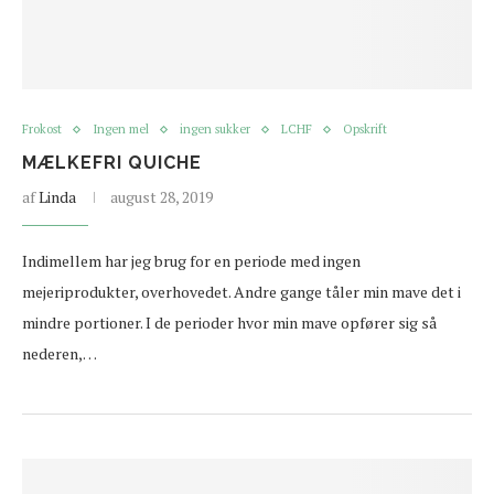
Frokost
Ingen mel
ingen sukker
LCHF
Opskrift
MÆLKEFRI QUICHE
af
Linda
august 28, 2019
Indimellem har jeg brug for en periode med ingen
mejeriprodukter, overhovedet. Andre gange tåler min mave det i
mindre portioner. I de perioder hvor min mave opfører sig så
nederen,…