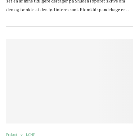
set en af mine tidligere deltager på Snuden i sporet skrive om
den og tænkte at den lød interessant. Blomkålspandekage er…
Frokost
LCHF