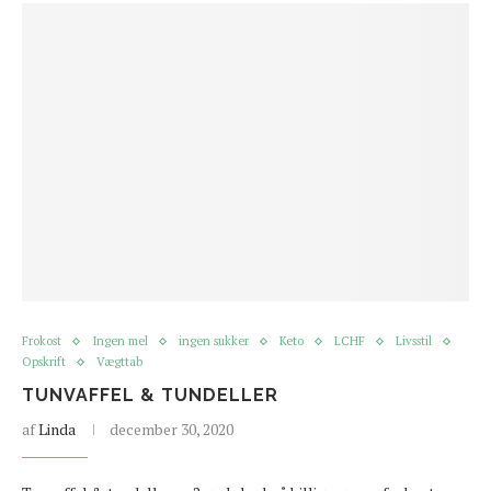
Frokost
Ingen mel
ingen sukker
Keto
LCHF
Livsstil
Opskrift
Vægttab
TUNVAFFEL & TUNDELLER
af
Linda
december 30, 2020