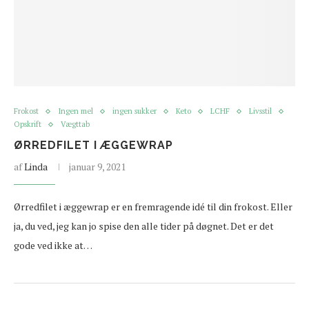
Frokost
Ingen mel
ingen sukker
Keto
LCHF
Livsstil
Opskrift
Vægttab
ØRREDFILET I ÆGGEWRAP
af
Linda
januar 9, 2021
Ørredfilet i æggewrap er en fremragende idé til din frokost. Eller
ja, du ved, jeg kan jo spise den alle tider på døgnet. Det er det
gode ved ikke at…