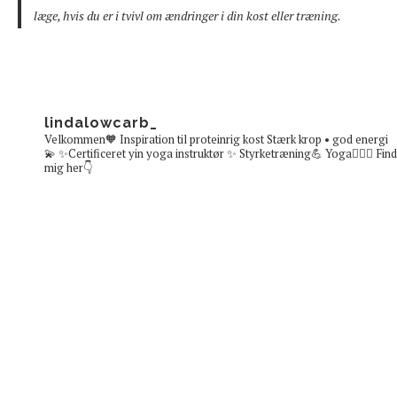
læge, hvis du er i tvivl om ændringer i din kost eller træning.
lindalowcarb_
Velkommen🧡
Inspiration til proteinrig kost
Stærk krop • god energi
💫
✨Certificeret yin yoga instruktør ✨
Styrketræning💪 Yoga🧘🏼‍♀️
Find
mig her👇