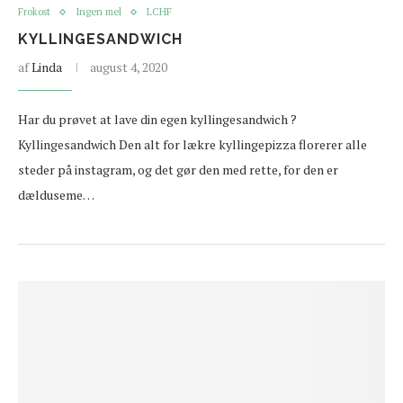
Frokost
Ingen mel
LCHF
KYLLINGESANDWICH
af
Linda
august 4, 2020
Har du prøvet at lave din egen kyllingesandwich ?
Kyllingesandwich Den alt for lækre kyllingepizza florerer alle
steder på instagram, og det gør den med rette, for den er
dælduseme…