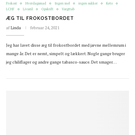
Frokost
Hverdagsmad
Ingen mel
ingen sukker
Keto
LCHF
Livsstil
Opskrift
Vægttab
ÆG TIL FROKOSTBORDET
af
Linda
februar 24, 2021
Jeg har lavet disse æg til frokostbordet med jævne mellemrum i
mange år. Det er nemt, simpelt og lækkert. Nogle gange bruger
jeg chiliflager og andre gange tabasco-sauce. Det smager…