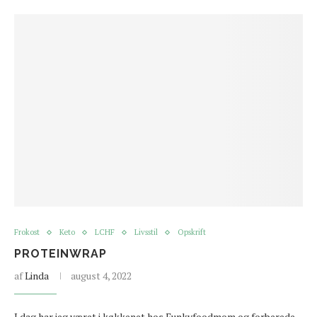
Frokost
Keto
LCHF
Livsstil
Opskrift
PROTEINWRAP
af
Linda
august 4, 2022
I dag har jeg været i køkkenet hos Funkyfoodmom og forberede