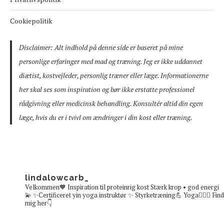
Cookiepolitik
Disclaimer: Alt indhold på denne side er baseret på mine
personlige erfaringer med mad og træning. Jeg er ikke uddannet
diætist, kostvejleder, personlig træner eller læge. Informationerne
her skal ses som inspiration og bør ikke erstatte professionel
rådgivning eller medicinsk behandling. Konsultér altid din egen
læge, hvis du er i tvivl om ændringer i din kost eller træning.
lindalowcarb_
Velkommen🧡
Inspiration til proteinrig kost
Stærk krop • god energi
💫
✨Certificeret yin yoga instruktør ✨
Styrketræning💪 Yoga🧘🏼‍♀️
Find
mig her👇