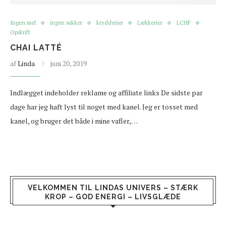
Ingen mel
ingen sukker
krydderier
Lækkerier
LCHF
Opskrift
CHAI LATTÉ
af
Linda
juni 20, 2019
Indlægget indeholder reklame og affiliate links De sidste par
dage har jeg haft lyst til noget med kanel. Jeg er tosset med
kanel, og bruger det både i mine vafler,…
VELKOMMEN TIL LINDAS UNIVERS – STÆRK
KROP – GOD ENERGI – LIVSGLÆDE