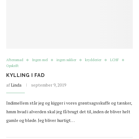
Aftensmad
Ingen mel
ingen sukker
krydderier
LCHF
Opskrift
KYLLING I FAD
af
Linda
september 9, 2019
Indimellem står jeg og kigger i vores grøntsagsskuffe og tænker,
hmm hvad i alverden skal jeg få brugt det til, inden de bliver helt
gamle og bløde. Jeg bliver hurtigt…