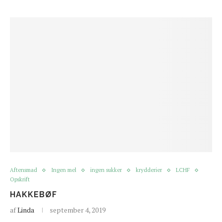
Aftensmad
Ingen mel
ingen sukker
krydderier
LCHF
Opskrift
HAKKEBØF
af
Linda
september 4, 2019