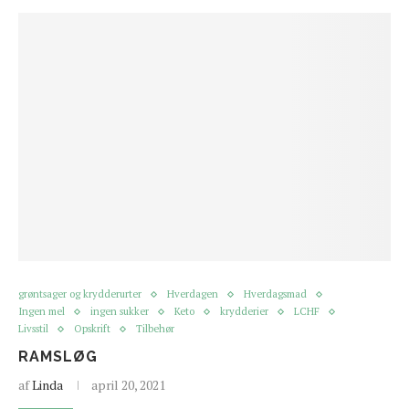
grøntsager og krydderurter
Hverdagen
Hverdagsmad
Ingen mel
ingen sukker
Keto
krydderier
LCHF
Livsstil
Opskrift
Tilbehør
RAMSLØG
af
Linda
april 20, 2021