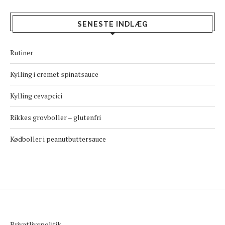
SENESTE INDLÆG
Rutiner
Kylling i cremet spinatsauce
Kylling cevapcici
Rikkes grovboller – glutenfri
Kødboller i peanutbuttersauce
Privatlivspolitik