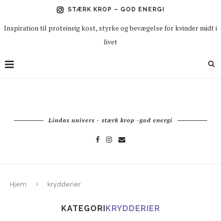
STÆRK KROP – GOD ENERGI
Inspiration til proteinrig kost, styrke og bevægelse for kvinder midt i
livet
Lindas univers - stærk krop -god energi
Hjem
krydderier
KATEGORI
KRYDDERIER