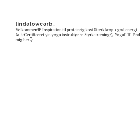
lindalowcarb_
Velkommen🧡
Inspiration til proteinrig kost
Stærk krop • god energi
💫
✨Certificeret yin yoga instruktør ✨
Styrketræning💪 Yoga🧘🏼‍♀️
Find
mig her👇