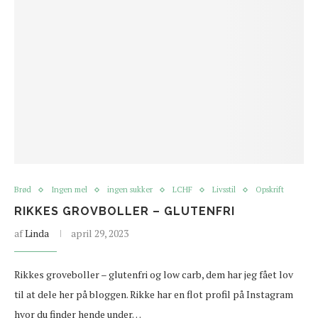
Brød
Ingen mel
ingen sukker
LCHF
Livsstil
Opskrift
RIKKES GROVBOLLER – GLUTENFRI
af
Linda
april 29, 2023
Rikkes groveboller – glutenfri og low carb, dem har jeg fået lov
til at dele her på bloggen. Rikke har en flot profil på Instagram
hvor du finder hende under…