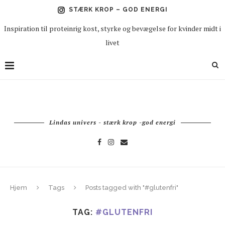
STÆRK KROP – GOD ENERGI
Inspiration til proteinrig kost, styrke og bevægelse for kvinder midt i
livet
Lindas univers - stærk krop -god energi
Hjem
Tags
Posts tagged with "#glutenfri"
TAG:
#GLUTENFRI