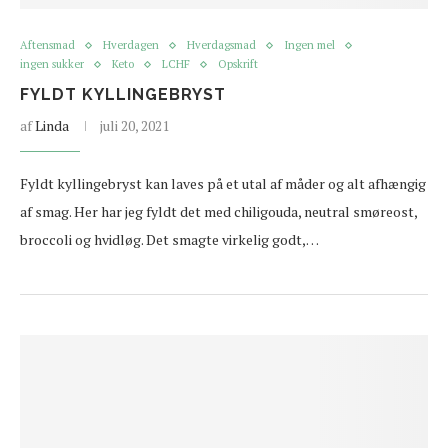
Aftensmad
Hverdagen
Hverdagsmad
Ingen mel
ingen sukker
Keto
LCHF
Opskrift
FYLDT KYLLINGEBRYST
af
Linda
juli 20, 2021
Fyldt kyllingebryst kan laves på et utal af måder og alt afhængig
af smag. Her har jeg fyldt det med chiligouda, neutral smøreost,
broccoli og hvidløg. Det smagte virkelig godt,…