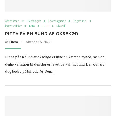
Aftensmad
Hverdagen
Hverdagsmad
Ingen mel
ingen sukker
Keto
LCHF
Livsstil
PIZZA PÅ EN BUND AF OKSEKØD
af
Linda
oktober 8, 2022
Pizza på en bund af oksekød er ikke en kæmpe nyhed, men en
dejlig variation til den der er lavet på kyllingbund. Den gør sig
dog bedre på billeder😅 Den…