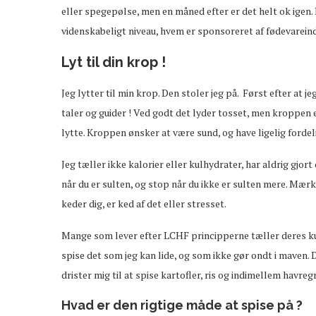
eller spegepølse, men en måned efter er det helt ok igen. 
videnskabeligt niveau, hvem er sponsoreret af fødevareind
Lyt til din krop !
Jeg lytter til min krop. Den stoler jeg på. Først efter at je
taler og guider ! Ved godt det lyder tosset, men kroppen er 
lytte. Kroppen ønsker at være sund, og have ligelig fordel
Jeg tæller ikke kalorier eller kulhydrater, har aldrig gjort 
når du er sulten, og stop når du ikke er sulten mere. Mærk
keder dig, er ked af det eller stresset.
Mange som lever efter LCHF principperne tæller deres kulhy
spise det som jeg kan lide, og som ikke gør ondt i maven. 
drister mig til at spise kartofler, ris og indimellem havregr
Hvad er den rigtige måde at spise på ?