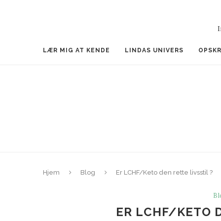
I
LÆR MIG AT KENDE
LINDAS UNIVERS
OPSKR
Hjem
Blog
Er LCHF/Keto den rette livsstil ?
Bl
ER LCHF/KETO D