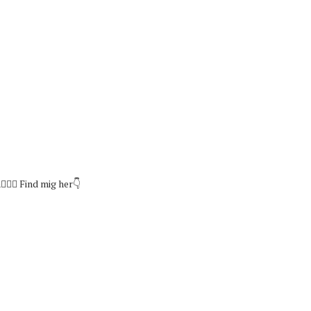
🏼‍♀️
Find mig her👇