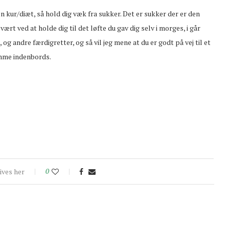
n kur/diæt, så hold dig væk fra sukker. Det er sukker der er den
vært ved at holde dig til det løfte du gav dig selv i morges, i går
 og andre færdigretter, og så vil jeg mene at du er godt på vej til et
omme indenbords.
ives her
0