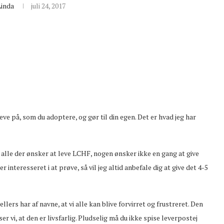
Linda
juli 24, 2017
leve på, som du adoptere, og gør til din egen. Det er hvad jeg har
ra alle der ønsker at leve LCHF, nogen ønsker ikke en gang at give
 interesseret i at prøve, så vil jeg altid anbefale dig at give det 4-5
lers har af navne, at vi alle kan blive forvirret og frustreret. Den
er vi, at den er livsfarlig. Pludselig må du ikke spise leverpostej