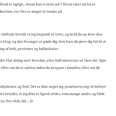
Hvad er rigtigt,- hvem kan vi stole på ? Hvem taler ud fra et
ustrien, osv. Der er meget at tænke på.
g skiftede livsstil er jeg begyndt at lytte, og hold da op hvor den
klog, og den forsøger at guide dig, hvis bare du giver dig tid til at
ing af fedt, proteiner og kulhydrater.
det. Har aldrig lært hvordan, eller haft interesse i at lære det. Spis
 efter om du er sulten, inden du propper i munden, eller om du
drater og fedt. Det er ikke noget jeg praktiserer, jeg vil hellere
Det betyder, at jeg ikke er ligeså striks, som mange andre, og både
yn. Det vildt, ikk´;-D